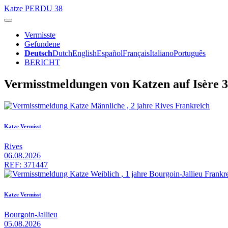
Katze
PERDU 38
Vermisste
Gefundene
Deutsch
Dutch
English
Español
Français
Italiano
Português
BERICHT
Vermisstmeldungen von Katzen auf Isère 
Katze Vermisst
Rives
06.08.2026
REF: 371447
Katze Vermisst
Bourgoin-Jallieu
05.08.2026